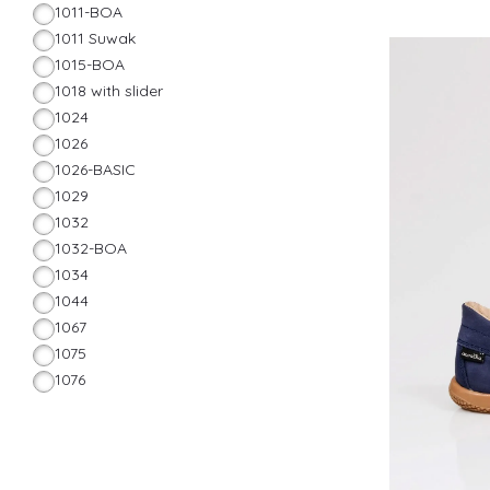
1011-BOA
1011 Suwak
1015-BOA
1018 with slider
1024
1026
1026-BASIC
1029
1032
1032-BOA
1034
1044
1067
1075
1076