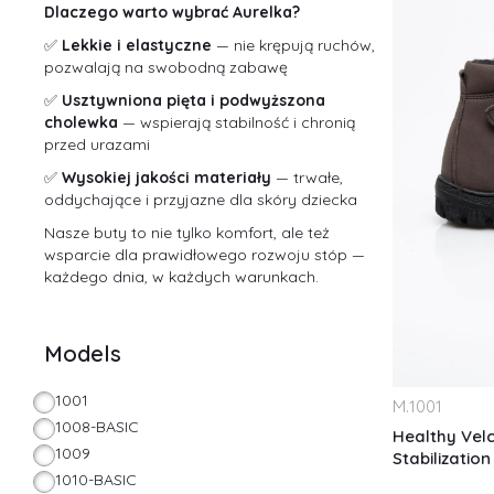
Dlaczego warto wybrać Aurelka?
✅
Lekkie i elastyczne
— nie krępują ruchów,
pozwalają na swobodną zabawę
✅
Usztywniona pięta i podwyższona
cholewka
— wspierają stabilność i chronią
przed urazami
✅
Wysokiej jakości materiały
— trwałe,
oddychające i przyjazne dla skóry dziecka
Nasze buty to nie tylko komfort, ale też
wsparcie dla prawidłowego rozwoju stóp —
każdego dnia, w każdych warunkach.
Models
1001
M.
1001
1008-BASIC
Healthy Vel
1009
Stabilization
1010-BASIC