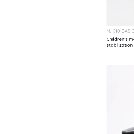
M.
1010-BASI
Children's m
stabilization