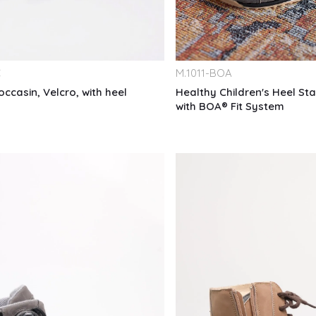
C
M.
1011-BOA
occasin, Velcro, with heel
Healthy Children's Heel Sta
with BOA® Fit System