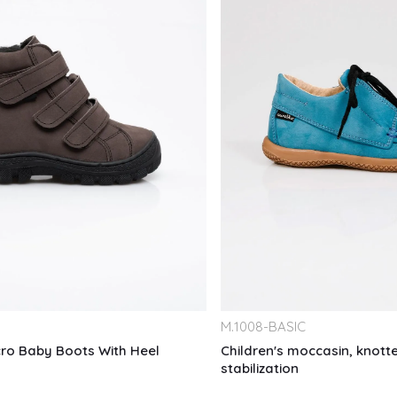
M.
1008-BASIC
cro Baby Boots With Heel
Children's moccasin, knotte
stabilization