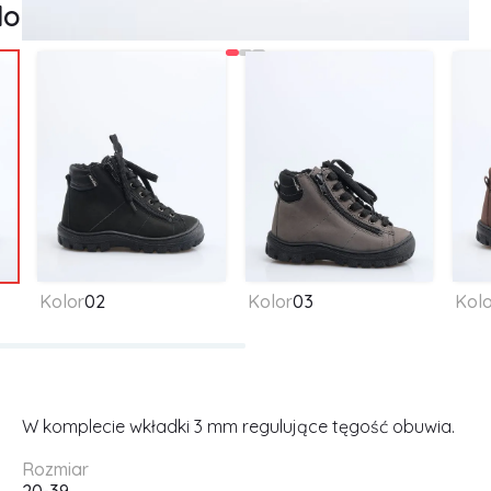
lory
Kolor
02
Kolor
03
Kolo
W komplecie wkładki 3 mm regulujące tęgość obuwia.
Rozmiar
20-39