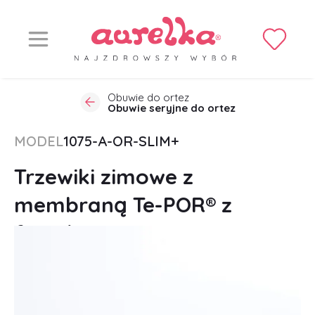
Obuwie do ortez
Obuwie seryjne do ortez
MODEL
1075-A-OR-SLIM+
Trzewiki zimowe z
membraną Te-POR® z
futerkiem