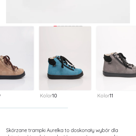
9
Kolor
10
Kolor
11
Skórzane trampki Aurelka to doskonały wybór dla