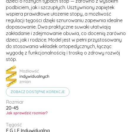
dzieci o różnych typach stóp — zarówno z wysokim
podbiciem, jak i szczupłych. Usztywniony zapiętek
wspiera prawidłowe ułożenie stopy, a możliwość
regulacji tęgości dzięki sznurowaniu zapewnia idealne
dopasowanie. Dwa praktyczne suwaki ułatwiają
zakładanie i zdejmowanie obuwia, co docenią zarówno
dzieci, jak i rodzice. Model jest w pełni przystosowany
do stosowania wkładek ortopedycznych, łącząc
wygodę z funkcjonalnością i troską o zdrowy rozwój
stóp.
ZOBACZ DOSTĘPNE KOREKCJE
Rozmiar
20-45
Jak sprawdzić rozmiar?
Tęgość
F,
G,
LE,
Indywidualna