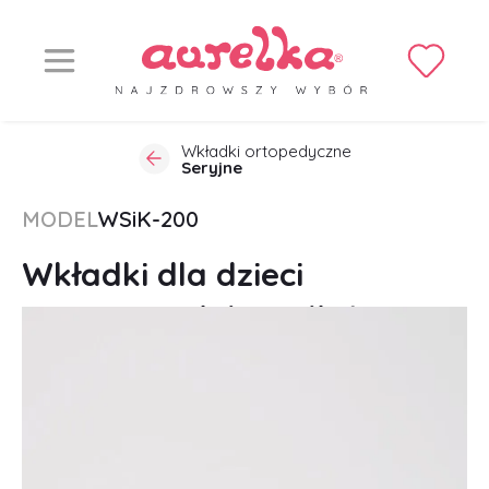
Wkładki ortopedyczne
Seryjne
MODEL
WSiK-200
Wkładki dla dzieci
supinujące łuk podłużny