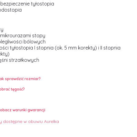
bezpieczenie tyłostopia
odostopia
ty
 mikrourazami stopy
olegliwości bólowych
ści tyłostopia I stopnia (ok. 5 mm korekty) i II stopnia
ekty)
ęśni strzałkowych
ak sprawdzić rozmiar?
obrać tęgość?
obacz warunki gwarancji
 dostępne w obuwiu Aurelka