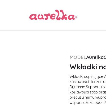
MODEL
Aurelka
Wkładki na
Wkładki supinujące 
koślawości i leczen
Dynamic Support to 
koślawości stóp oraz 
precyzyjnemu wyprof
wsparciu łuku podłu