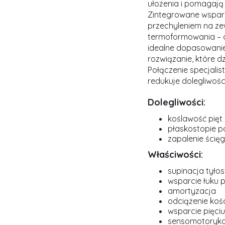
ułożenia i pomagają
Zintegrowane wsparc
przechyleniem na ze
termoformowania – c
idealne dopasowanie
rozwiązanie, które d
Połączenie specjalis
redukuje dolegliwości
Dolegliwości:
koślawość pięt
płaskostopie p
zapalenie ścięg
Właściwości:
supinacja tyłos
wsparcie łuku 
amortyzacja
odciążenie kośc
wsparcie pięciu
sensomotoryk