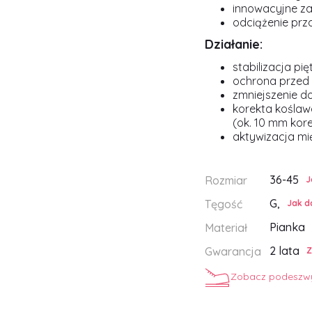
innowacyjne za
odciążenie prz
Działanie:
stabilizacja pię
ochrona przed
zmniejszenie d
korekta koślawo
(ok. 10 mm kor
aktywizacja mi
36-45
Rozmiar
J
G,
Tęgość
Jak d
Pianka
Materiał
2 lata
Gwarancja
Z
Zobacz podeszwy