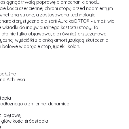
 osiągnąć trwałą poprawę biomechaniki chodu.
ie kości sześciennej chroni stopę przed nadmiernym
wnętrzną stronę, a zastosowana technologia
harakterystyczna dla serii AurelkaORTO® – umożliwia
 wkładki do indywidualnego kształtu stopy. To
ziała nie tylko objawowo, ale również przyczynowo.
tycznej wyściółki z pianką amortyzującą skutecznie
 bólowe w obrębie stóp, łydek i kolan.
odłużne
na Achillesa
topia
podłużnego o zmiennej dynamice
i piętowej
 głów kości śródstopia
a